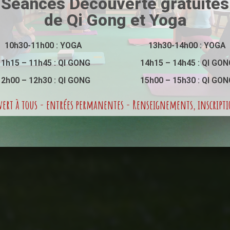
ue et de bien
Séances Découverte gratuites
de Qi Gong et Yoga
Accessible à tous
10h30-11h00 : YOGA
13h30-14h00 : YOGA
11h15 – 11h45 : QI GONG
14h15 – 14h45 : QI GON
12h00 – 12h30 : QI GONG
15h00 – 15h30 : QI GON
ents de Qi Gong et de Yoga
ert à tous - entrées permanentes - Renseignements, inscript
iers & stages réguliers