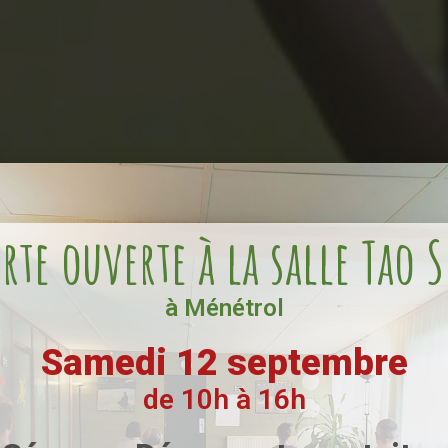
rte ouverte à la salle Tao 
à Ménétrol
Samedi 12 septembre
e de pratique
de 10h à 16h