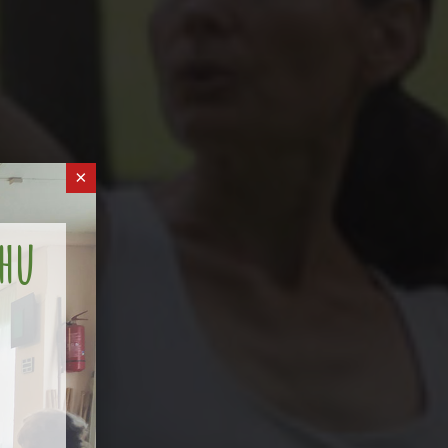
×
Shu