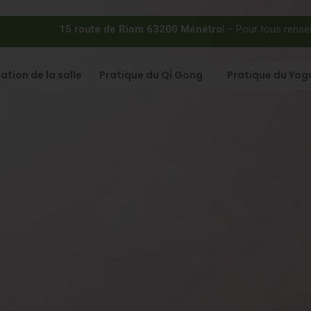
15 route de Riom 63200 Ménétro
l – Pour tous rense
ation de la salle
Pratique du Qi Gong
Pratique du Yog