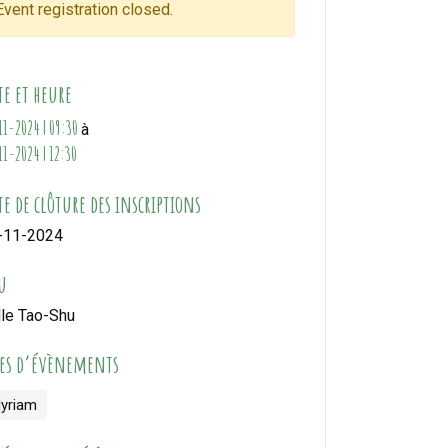
Event registration closed.
te et heure
11-2024 | 09:30
à
11-2024 | 12:30
e de clôture des inscriptions
-11-2024
u
lle Tao-Shu
pes d’évènements
yriam