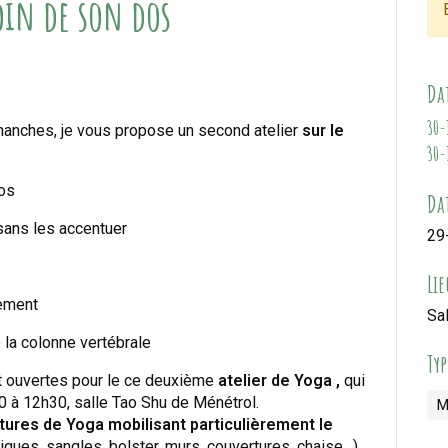
oin de son dos
Da
30-
 hanches, je vous propose un second atelier
sur le
30-
dos
Dat
sans les accentuer
29
Lie
vement
Sa
e la colonne vertébrale
Ty
 ouvertes pour le ce deuxième
atelier de Yoga ,
qui
 à 12h30, salle Tao Shu de Ménétrol.
M
tures de Yoga mobilisant particulièrement le
riques, sangles, bolster, murs, couvertures, chaise…).