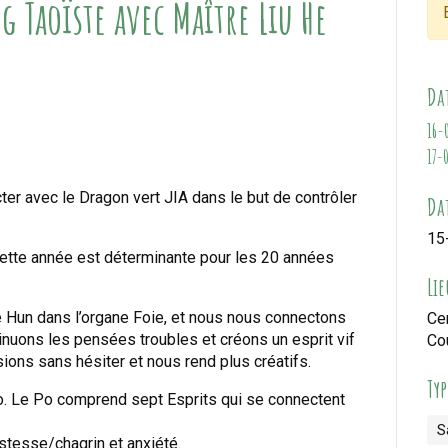
 Taoïste avec Maître Liu He
Da
16-
17-
ter avec le Dragon vert JIA dans le but de contrôler
Dat
15
Cette année est déterminante pour les 20 années
Lie
le Hun dans l’organe Foie, et nous nous connectons
Ce
minuons les pensées troubles et créons un esprit vif
Co
sions sans hésiter et nous rend plus créatifs.
Ty
o. Le Po comprend sept Esprits qui se connectent
S
tristesse/chagrin et anxiété.