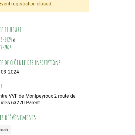
Event registration closed.
te et heure
03-2024
à
03-2024
e de clôture des inscriptions
-03-2024
u
ntre VVF de Montpeyroux 2 route de
udes 63270 Parent
pes d’évènements
arah